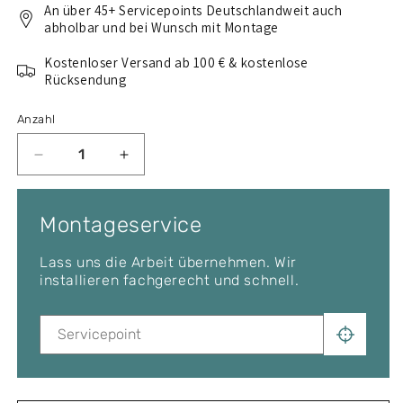
An über 45+ Servicepoints Deutschlandweit auch
abholbar und bei Wunsch mit Montage
Kostenloser Versand ab 100 € & kostenlose
Rücksendung
Anzahl
Verringere
Erhöhe
die
die
Menge
Menge
für
für
Montageservice
Thule
Thule
Dachträger
Dachträger
Lass uns die Arbeit übernehmen. Wir
Komplettset
Komplettset
installieren fachgerecht und schnell.
für
für
BMW
BMW
5-
5-
Series
Series
Touring
Touring
5-
5-
T
T