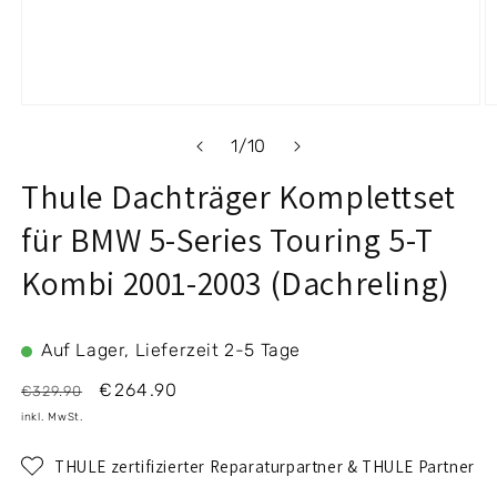
Medien
M
1
2
von
1
/
10
in
i
Modal
M
Thule Dachträger Komplettset
öffnen
ö
für BMW 5-Series Touring 5-T
Kombi 2001-2003 (Dachreling)
Auf Lager, Lieferzeit 2-5 Tage
Normaler
Verkaufspreis
€264.90
€329.90
Preis
inkl. MwSt.
THULE zertifizierter Reparaturpartner & THULE Partner