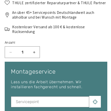
THULE zertifizierter Reparaturpartner & THULE Partner
An über 45+ Servicepoints Deutschlandweit auch
abholbar und bei Wunsch mit Montage
Kostenloser Versand ab 100 € & kostenlose
Rücksendung
Anzahl
Verringere
Erhöhe
die
die
Menge
Menge
für
für
Montageservice
Thule
Thule
Dachträger
Dachträger
Lass uns die Arbeit übernehmen. Wir
Komplettset
Komplettset
installieren fachgerecht und schnell.
für
für
FORD
FORD
Grand
Grand
C-
C-
Max
Max