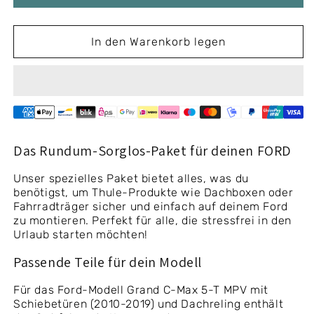
5-
5-
T
T
MPV
MPV
In den Warenkorb legen
(With
(With
sliding
sliding
doors)
doors)
2010-
2010-
2019
2019
(Dachreling)
(Dachreling)
Das Rundum-Sorglos-Paket für deinen FORD
Unser spezielles Paket bietet alles, was du
benötigst, um Thule-Produkte wie Dachboxen oder
Fahrradträger sicher und einfach auf deinem Ford
zu montieren. Perfekt für alle, die stressfrei in den
Urlaub starten möchten!
Passende Teile für dein Modell
Für das Ford-Modell Grand C-Max 5-T MPV mit
Schiebetüren (2010-2019) und Dachreling enthält