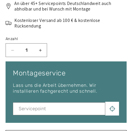
An über 45+ Servicepoints Deutschlandweit auch
abholbar und bei Wunsch mit Montage
Kostenloser Versand ab 100 € & kostenlose
Rücksendung
Anzahl
Verringere
Erhöhe
die
die
Menge
Menge
für
für
Montageservice
Thule
Thule
Dachträger
Dachträger
Lass uns die Arbeit übernehmen. Wir
Komplettset
Komplettset
installieren fachgerecht und schnell.
für
für
KIA
KIA
Sedona
Sedona
5-
5-
T
T
MPV
MPV
1998-
1998-