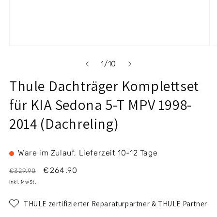
Medien
M
1
2
von
1
/
10
in
i
Modal
M
Thule Dachträger Komplettset
öffnen
ö
für KIA Sedona 5-T MPV 1998-
2014 (Dachreling)
Ware im Zulauf, Lieferzeit 10-12 Tage
Normaler
Verkaufspreis
€264.90
€329.90
Preis
inkl. MwSt.
THULE zertifizierter Reparaturpartner & THULE Partner