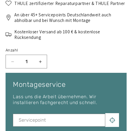
THULE zertifizierter Reparaturpartner & THULE Partner
An über 45+ Servicepoints Deutschlandweit auch
abholbar und bei Wunsch mit Montage
Kostenloser Versand ab 100 € & kostenlose
Rücksendung
Anzahl
Verringere
Erhöhe
die
die
Menge
Menge
für
für
Montageservice
Thule
Thule
Dachträger
Dachträger
Lass uns die Arbeit übernehmen. Wir
Komplettset
Komplettset
installieren fachgerecht und schnell.
für
für
RENAULT
RENAULT
Mégane
Mégane
5-
5-
T
T