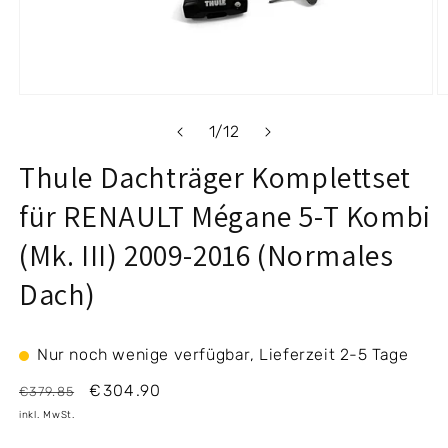
Medien
M
1
2
von
1
/
12
in
i
Modal
M
Thule Dachträger Komplettset
öffnen
ö
für RENAULT Mégane 5-T Kombi
(Mk. III) 2009-2016 (Normales
Dach)
Nur noch wenige verfügbar, Lieferzeit 2-5 Tage
Normaler
Verkaufspreis
€304.90
€379.85
Preis
inkl. MwSt.