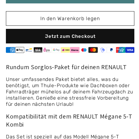
Kombi
Kombi
(Mk.
(Mk.
III)
III)
In den Warenkorb legen
2009-
2009-
2016
2016
(Normales
(Normales
Jetzt zum Checkout
Dach)
Dach)
Rundum Sorglos-Paket für deinen RENAULT
Unser umfassendes Paket bietet alles, was du
benötigst, um Thule-Produkte wie Dachboxen oder
Fahrradträger mühelos auf deinem Fahrzeugdach zu
installieren. Genieße eine stressfreie Vorbereitung
für deinen nächsten Urlaub!
Kompatibilität mit dem RENAULT Mégane 5-T
Kombi
Das Set ist speziell auf das Modell Mégane 5-T