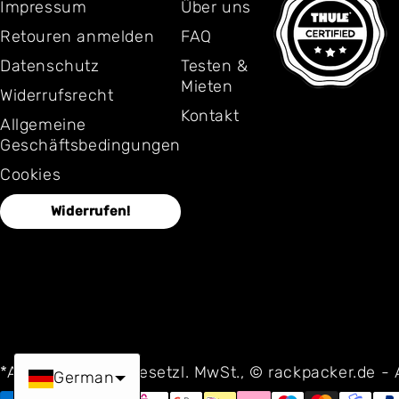
Impressum
Über uns
Retouren anmelden
FAQ
Datenschutz
Testen &
Mieten
Widerrufsrecht
Kontakt
Allgemeine
Geschäftsbedingungen
Cookies
Widerrufen!
*Alle Preise inkl. gesetzl. MwSt., © rackpacker.de -
German