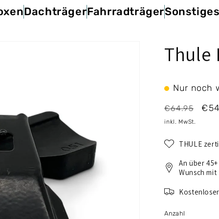
oxen
Dachträger
Fahrradträger
Sonstige
Thule 
Nur noch w
Normaler
Ver
€54
€64.95
Preis
inkl. MwSt.
THULE zerti
An über 45+
Wunsch mit
Kostenloser
Anzahl