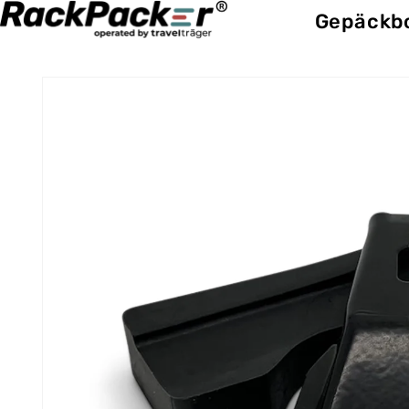
Direkt
Gepäckb
zum
Inhalt
Zu
Produktinformationen
springen