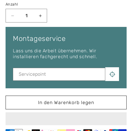
Anzahl
Verringere
Erhöhe
die
die
Menge
Menge
für
für
Montageservice
Thule
Thule
Kit
Kit
Lass uns die Arbeit übernehmen. Wir
Clamp
Clamp
installieren fachgerecht und schnell.
5065
5065
In den Warenkorb legen