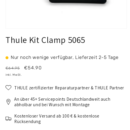
Medien
1
Thule Kit Clamp 5065
in
Modal
öffnen
Nur noch wenige verfügbar, Lieferzeit 2-5 Tage
Normaler
Verkaufspreis
€54.90
€64.95
Preis
inkl. MwSt.
THULE zertifizierter Reparaturpartner & THULE Partner
An über 45+ Servicepoints Deutschlandweit auch
abholbar und bei Wunsch mit Montage
Kostenloser Versand ab 100 € & kostenlose
Rücksendung