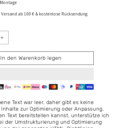
 Montage
 Versand ab 100 € & kostenlose Rücksendung
Erhöhe
die
Menge
In den Warenkorb legen
für
Thule
r
Lampholder
13p
L
terung
Lampenhalterung
links
ene Text war leer, daher gibt es keine
für
 Inhalte zur Optimierung oder Anpassung.
den
n Text bereitstellen kannst, unterstütze ich
VeloSpace
ei der Umstrukturierung und Optimierung
XT