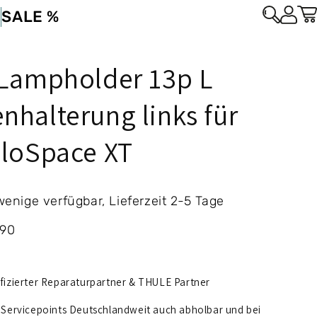
s
SALE %
 Lampholder 13p L
halterung links für
eloSpace XT
enige verfügbar, Lieferzeit 2-5 Tage
aufspreis
.90
fizierter Reparaturpartner & THULE Partner
 Servicepoints Deutschlandweit auch abholbar und bei