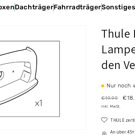
oxen
Dachträger
Fahrradträger
Sonstige
Thule
Lampen
den V
Nur noch w
Normaler
Verk
€18
€19.99
Preis
inkl. MwSt.
THULE zerti
An über 45+