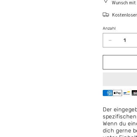
Wunsch mit
Kostenloser
Anzahl
Verringere
die
Menge
für
Thule
Lampholde
13p
L
Lampenhal
links
Der eingegeb
für
spezifischen
den
Wenn du eine
VeloSpace
dich gerne b
XT